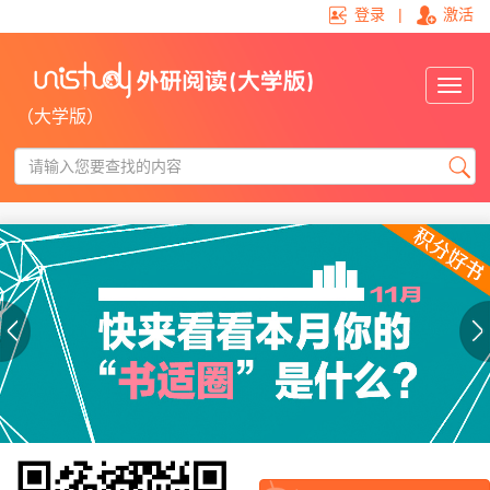
登录
|
激活
切
换
（大学版）
导
航